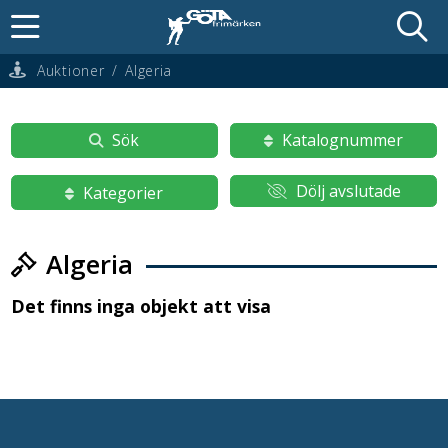
Auktioner
/
Algeria
Sök
Katalognummer
Dölj avslutade
Kategorier
Algeria
Det finns inga objekt att visa