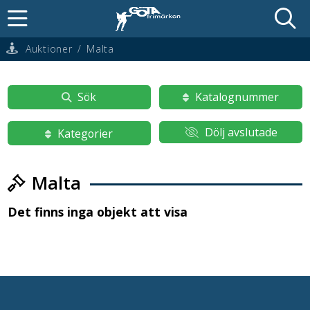
Auktioner
/
Malta
Sök
Katalognummer
Dölj avslutade
Kategorier
Malta
Det finns inga objekt att visa