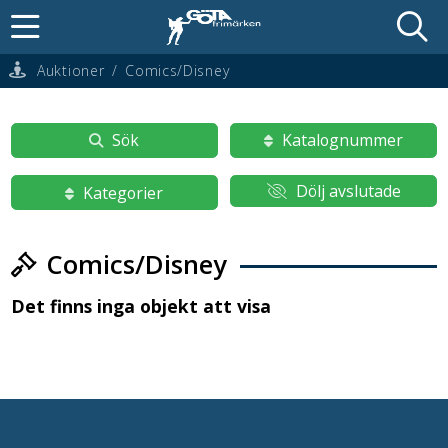
Auktioner
/
Comics/Disney
Sök
Katalognummer
Dölj avslutade
Kategorier
Comics/Disney
Det finns inga objekt att visa