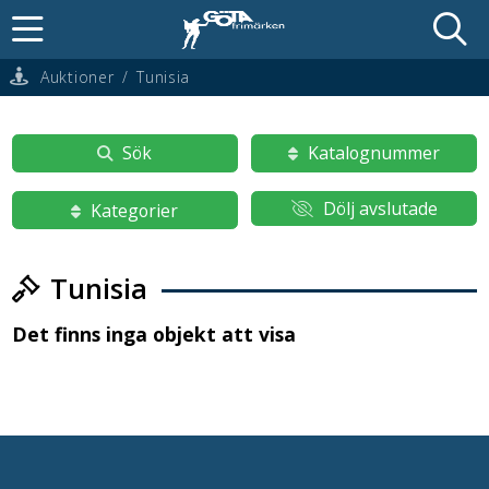
Auktioner
/
Tunisia
Sök
Katalognummer
Dölj avslutade
Kategorier
Tunisia
Det finns inga objekt att visa