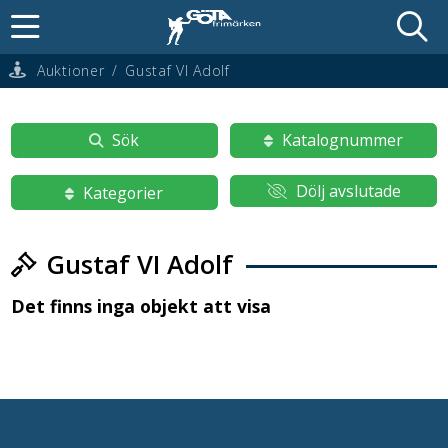
Auktioner
/
Gustaf VI Adolf
Sök
Katalognummer
Dölj avslutade
Kategorier
Gustaf VI Adolf
Det finns inga objekt att visa