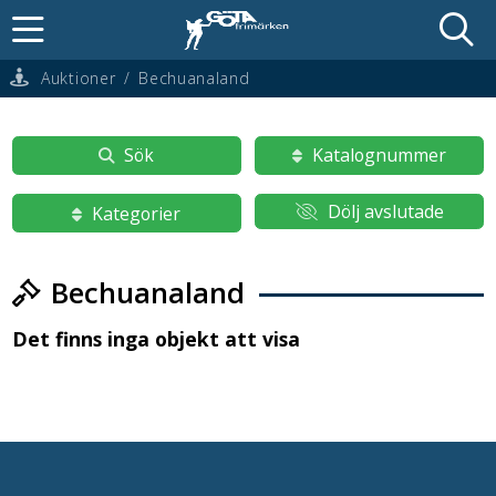
Auktioner
/
Bechuanaland
Sök
Katalognummer
Dölj avslutade
Kategorier
Bechuanaland
Det finns inga objekt att visa