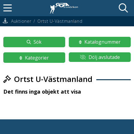
Auktioner
/
Ortst U-Västmanland
Sök
Katalognummer
Dölj avslutade
Kategorier
Ortst U-Västmanland
Det finns inga objekt att visa